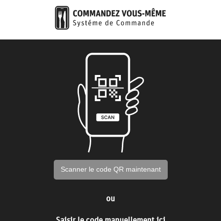
Scanner le code QR maintenant
ou
Saisir le code manuellement ici